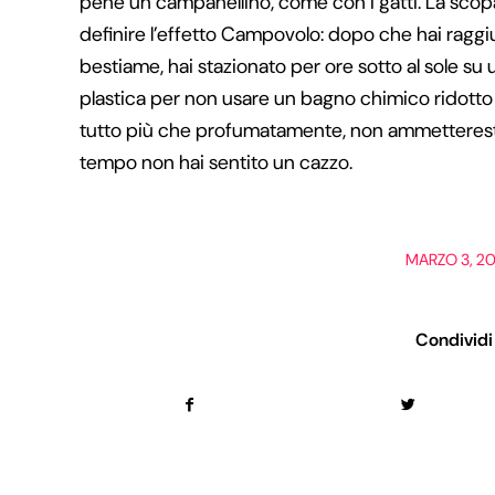
pene un campanellino, come con i gatti. La sco
definire l’effetto Campovolo: dopo che hai ragg
bestiame, hai stazionato per ore sotto al sole su u
plastica per non usare un bagno chimico ridotto 
tutto più che profumatamente, non ammetteresti
tempo non hai sentito un cazzo.
/
MARZO 3, 2
Condividi