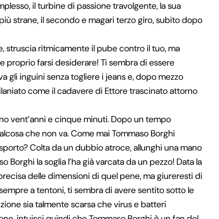
mplesso, il turbine di passione travolgente, la sua
i più strane, il secondo e magari terzo giro, subito dopo
 struscia ritmicamente il pube contro il tuo, ma
 proprio farsi desiderare! Ti sembra di essere
va gli inguini senza togliere i jeans e, dopo mezzo
 dilaniato come il cadavere di Ettore trascinato attorno
siano vent’anni e cinque minuti. Dopo un tempo
a qualcosa che non va. Come mai Tommaso Borghi
rasporto? Colta da un dubbio atroce, allunghi una mano
Borghi la soglia l’ha già varcata da un pezzo! Data la
ea precisa delle dimensioni di quel pene, ma giureresti di
 sempre a tentoni, ti sembra di avere sentito sotto le
sizione sia talmente scarsa che virus e batteri
ione, intuisci quindi che Tommaso Borghi è un fan del