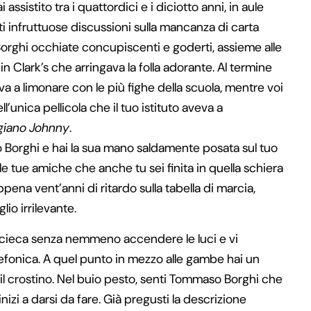
 assistito tra i quattordici e i diciotto anni, in aule
rti infruttuose discussioni sulla mancanza di carta
Borghi occhiate concupiscenti e goderti, assieme alle
 Clark’s che arringava la folla adorante. Al termine
a a limonare con le più fighe della scuola, mentre voi
ll’unica pellicola che il tuo istituto aveva a
igiano Johnny
.
Borghi e hai la sua mano saldamente posata sul tuo
lle tue amiche che anche tu sei finita in quella schiera
pena vent’anni di ritardo sulla tabella di marcia,
io irrilevante.
lla cieca senza nemmeno accendere le luci e vi
lefonica. A quel punto in mezzo alle gambe hai un
i il crostino. Nel buio pesto, senti Tommaso Borghi che
inizi a darsi da fare. Già pregusti la descrizione