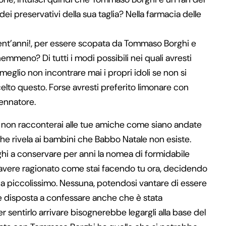
dei preservativi della sua taglia? Nella farmacia delle
vent’anni!, per essere scopata da Tommaso Borghi e
meno? Di tutti i modi possibili nei quali avresti
glio non incontrare mai i propri idoli se non si
scelto questo. Forse avresti preferito limonare con
sennatore.
 che non racconterai alle tue amiche come siano andate
che rivela ai bambini che Babbo Natale non esiste.
i a conservare per anni la nomea di formidabile
 avere ragionato come stai facendo tu ora, decidendo
’ha piccolissimo. Nessuna, potendosi vantare di essere
e disposta a confessare anche che è stata
r sentirlo arrivare bisognerebbe legargli alla base del