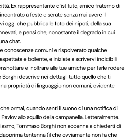
ittà. Ex rappresentante d’istituto, amico fraterno di
ai incontrato a feste e serate senza mai avere il
vi oggi che pubblica le foto dei nipoti, della sua
nnevati, e pensi che, nonostante il degrado in cui
 una chat.
hie conoscenze comuni e rispolverato qualche
ttata e bollente, e iniziate a scrivervi indicibili
enshottare e inoltrare alle tue amiche per farle rodere
o Borghi descrive nei dettagli tutto quello che ti
una proprietà di linguaggio non comuni, evidente
i che ormai, quando senti il suono di una notifica di
Pavlov allo squillo della campanella. Letteralmente.
tusiasmo, Tommaso Borghi non accenna a chiederti di
Lui dapprima tentenna (il che ovviamente non fa che