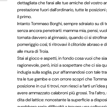
dettagliata che farai alle tue amiche del vostro a
prestazione fuori dall’ordinario, tutte le posizion
il primo.
Intanto Tommaso Borghi, sempre sdraiato su di te,
senza ancora penetrarti: mamma mia, pensi, vuole
tornata davvero al ginnasio, quando ci si strofina
pomeriggio così, ti ritrovavi il clitoride abraso e
alle mura di Troia.
Stai al gioco e aspetti, in fondo cosa vuoi che 
ragionevole, però, inizi a sospettare che ci si
indugia sulla soglia, pur affannandosi con tale t
tra le tue gambe e con orrore scopri che Tommaso 
posizione in cui ti trovi, non riesci a farti un’id
avere ammazzato calabroni più grossi. Tra l’altro,
dita del lattice: nonostante la superficie a dispo
avrebbero serie difficoltà a trovare una collocaz