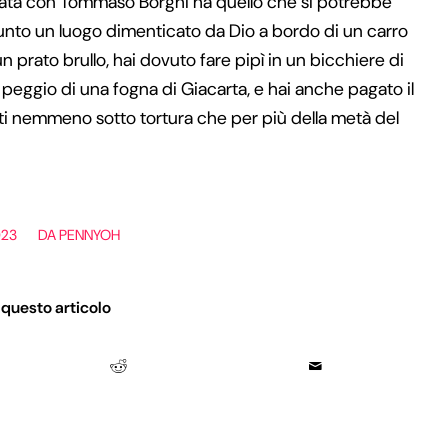
pata con Tommaso Borghi ha quello che si potrebbe
iunto un luogo dimenticato da Dio a bordo di un carro
n prato brullo, hai dovuto fare pipì in un bicchiere di
peggio di una fogna di Giacarta, e hai anche pagato il
 nemmeno sotto tortura che per più della metà del
023
DA
PENNYOH
 questo articolo