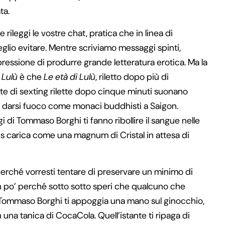
ta.
ileggi le vostre chat, pratica che in linea di
eglio evitare. Mentre scriviamo messaggi spinti,
ressione di produrre grande letteratura erotica. Ma la
 Lulù
è che
Le età di Lulù
, riletto dopo più di
ute di sexting rilette dopo cinque minuti suonano
i darsi fuoco come monaci buddhisti a Saigon.
 di Tommaso Borghi ti fanno ribollire il sangue nelle
ous carica come una magnum di Cristal in attesa di
perché vorresti tentare di preservare un minimo di
un po’ perché sotto sotto speri che qualcuno che
 Tommaso Borghi ti appoggia una mano sul ginocchio,
na tanica di CocaCola. Quell’istante ti ripaga di