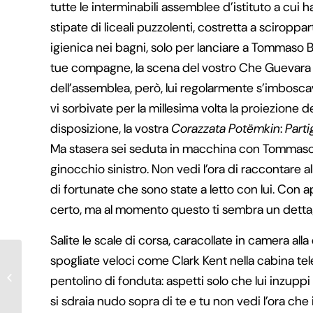
tutte le interminabili assemblee d’istituto a cui hai
stipate di liceali puzzolenti, costretta a sciroppa
igienica nei bagni, solo per lanciare a Tommaso 
tue compagne, la scena del vostro Che Guevara in
dell’assemblea, però, lui regolarmente s’imboscav
vi sorbivate per la millesima volta la proiezione de
disposizione, la vostra
Corazzata Potëmkin
:
Part
Ma stasera sei seduta in macchina con Tommaso 
ginocchio sinistro. Non vedi l’ora di raccontare a
di fortunate che sono state a letto con lui. Con ap
certo, ma al momento questo ti sembra un dettagl
Salite le scale di corsa, caracollate in camera a
spogliate veloci come Clark Kent nella cabina te
CAPITOLO 33 – Interludio
pentolino di fonduta: aspetti solo che lui inzupp
si sdraia nudo sopra di te e tu non vedi l’ora che 