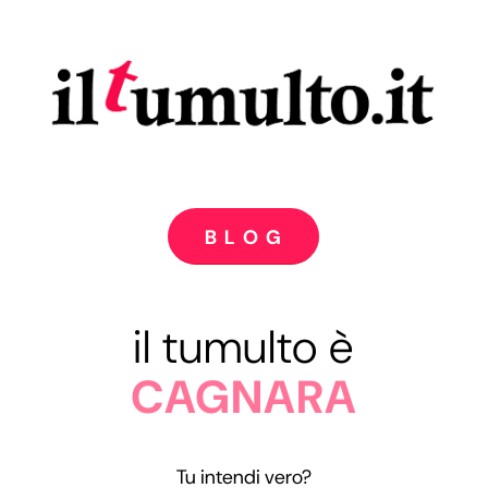
B L O G
il tumulto è
CAGNARA
Tu intendi vero?