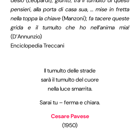
desio
(Leopardi);
giunto
,
tra il tumulto di questi
pensieri
,
alla porta di casa sua
,
… mise in fretta
nella toppa la chiave
(Manzoni);
fa tacere queste
grida e il tumulto che ho nell’anima mia!
(D’Annunzio)
Enciclopedia Treccani
Il tumulto delle strade
sarà il tumulto del cuore
nella luce smarrita.
Sarai tu – ferma e chiara.
Cesare Pavese
(1950)