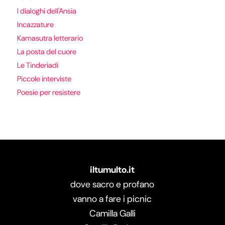
I dialoghi dell'Ansia
Incazzature
Kamasutra letterario
La posta del cuore
Le Tinderiadi
Piccole interviste
Poesie per resistere
iltumulto.it
dove sacro e profano
vanno a fare i picnic
Camilla Galli