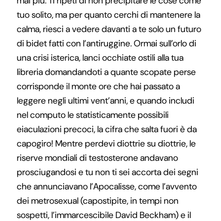
mai più. Ti ripeti di non precipitare le cose come
tuo solito, ma per quanto cerchi di mantenere la
calma, riesci a vedere davanti a te solo un futuro
di bidet fatti con l’antiruggine. Ormai sull’orlo di
una crisi isterica, lanci occhiate ostili alla tua
libreria domandandoti a quante scopate perse
corrisponde il monte ore che hai passato a
leggere negli ultimi vent’anni, e quando includi
nel computo le statisticamente possibili
eiaculazioni precoci, la cifra che salta fuori è da
capogiro! Mentre perdevi diottrie su diottrie, le
riserve mondiali di testosterone andavano
prosciugandosi e tu non ti sei accorta dei segni
che annunciavano l’Apocalisse, come l’avvento
dei metrosexual (capostipite, in tempi non
sospetti, l’immarcescibile David Beckham) e il