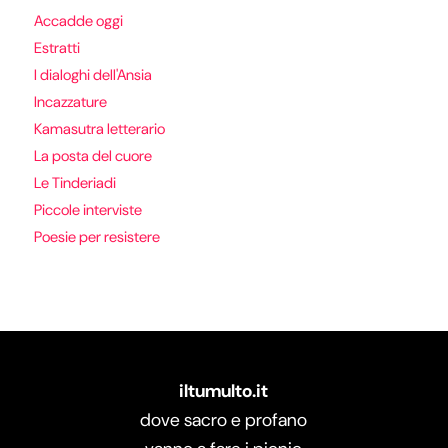
Accadde oggi
Estratti
I dialoghi dell'Ansia
Incazzature
Kamasutra letterario
La posta del cuore
Le Tinderiadi
Piccole interviste
Poesie per resistere
iltumulto.it
dove sacro e profano