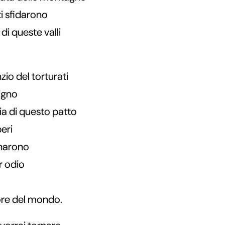
ti sfidarono
di queste valli
.
zio del torturati
igno
ia di questo patto
beri
unarono
r odio
rore del mondo.