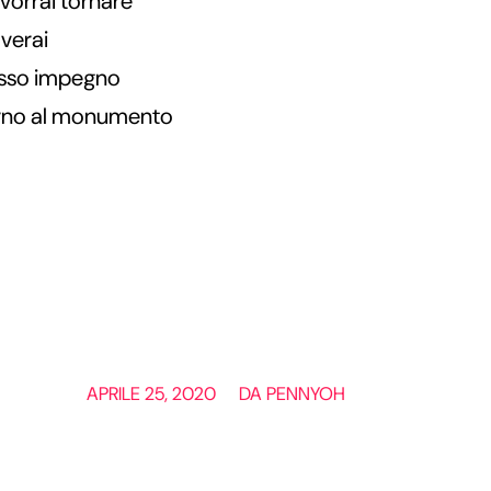
vorrai tornare
overai
tesso impegno
orno al monumento
/
APRILE 25, 2020
DA
PENNYOH