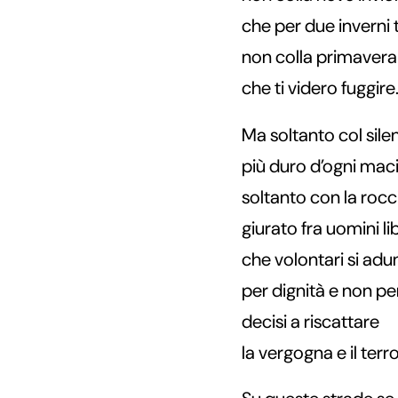
che per due inverni 
non colla primavera 
che ti videro fuggire
Ma soltanto col silen
più duro d’ogni mac
soltanto con la rocc
giurato fra uomini li
che volontari si ad
per dignità e non pe
decisi a riscattare
la vergogna e il ter