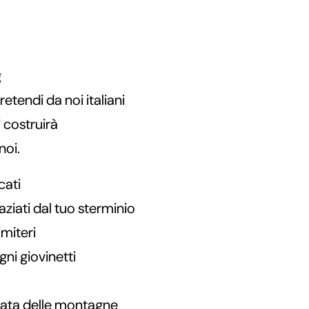
g
tendi da noi italiani
 costruirà
noi.
cati
aziati dal tuo sterminio
imiteri
ni giovinetti
olata delle montagne