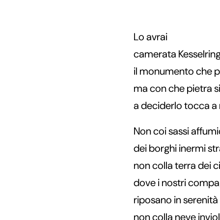
Lo avrai
camerata Kesselrin
il monumento che pre
ma con che pietra si
a deciderlo tocca a 
Non coi sassi affumi
dei borghi inermi str
non colla terra dei c
dove i nostri compag
riposano in serenità
non colla neve invi