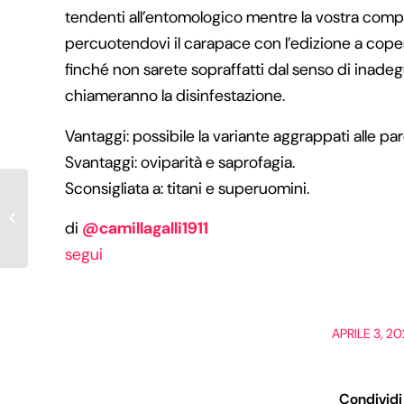
tendenti all’entomologico mentre la vostra compag
percuotendovi il carapace con l’edizione a cope
finché non sarete sopraffatti dal senso di inadeg
chiameranno la disinfestazione.
Vantaggi: possibile la variante aggrappati alle paret
Svantaggi: oviparità e saprofagia.
Sconsigliata a: titani e superuomini.
Posizione Vitangelo Moscarda
di
@camillagalli1911
segui
/
APRILE 3, 2
Condividi