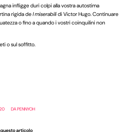
na infligge duri colpi alla vostra autostima
rtina rigida de
I miserabili
di Victor Hugo. Continuare
uatezza o fino a quando i vostri coinquilini non
i o sul soffitto.
020
DA
PENNYOH
 questo articolo