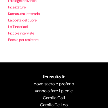
I dialoghi dell'Ansia
Incazzature
Kamasutra letterario
La posta del cuore
Le Tinderiadi
Piccole interviste
Poesie per resistere
iltumulto.it
dove sacro e profano
vanno a fare i picnic
Camilla Galli
Camilla De Leo