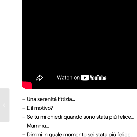
– Una serenità fittizia…
tempo verrà
– E il motivo?
– Se tu mi chiedi quando sono stata più felice…
– Mamma…
– Dimmi in quale momento sei stata più felice.