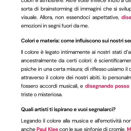
colori e atmosfere. Altre volte invece inizio a 
sorta di brainstorming di immagini che si svilu
visuale. Allora, non essendoci aspettative,
dis
emozioni in segni fuori da me.
Colori e materia: come influiscono sui nostri se
Il colore è legato intimamente ai nostri stati d’
ancestralmente da certi colori: è scientificame
psiche in una certa misura; di riflesso usiamo i
attraverso il colore dei nostri abiti. Io person
fossero accordi musicali, e
disegnando posso 
triste o misteriosa.
Quali artisti ti ispirano e vuoi segnalarci?
Legando il colore alla musica e all’emotività no
anche
Paul Klee
con le sue sinfonie di cromìe,
M