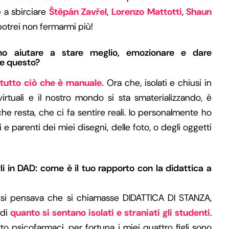
e a sbirciare
Štěpán Zavřel
,
Lorenzo Mattotti
,
Shaun
potrei non fermarmi più!
sono aiutare a stare meglio, emozionare e dare
me questo?
e
tutto ciò che è manuale.
Ora che, isolati e chiusi in
irtuali e il nostro mondo si sta smaterializzando, è
he resta, che ci fa sentire reali. Io personalmente ho
i e parenti dei miei disegni, delle foto, o degli oggetti
gli in DAD: come è il tuo rapporto con la didattica a
mesi pensava che si chiamasse DIDATTICA DI STANZA,
 di
quanto si sentano isolati e straniati gli studenti
.
o psicofarmaci, per fortuna i miei quattro figli sono