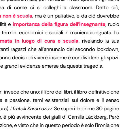
 di come ci si colleghi a classroom. Detto ciò,
 non è scuola
, ma è un palliativo, e da ciò dovrebbe
lità e
importanza della figura dell’insegnante
, ruolo
termini economici e sociali in maniera adeguata. Lo
rmata in luogo di cura e scuola
, rivelando la sua
tanti ragazzi che all’annuncio del secondo lockdown,
hanno deciso di vivere insieme e condividere gli spazi.
 le grandi evidenze emerse da questa tragedia.
i invece che uno: il libro dei libri
,
il libro definitivo che
e passione, temi esistenziali sul dolore e il senso
tura):
I fratelli Karamazov
. Se superi le prime 30 pagine
o, è più avvincente dei gialli di Camilla Läckberg. Però
ione, e visto che in questo periodo è solo l’ironia che