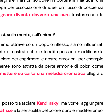
disegnare, ma non so dove mi porterà la matita, in una
ppa per associazione di idee, un flusso di coscienza
egnare diventa davvero una cura
trasformando le
nsi, sulla mente, sull’anima?
animo attraverso un doppio riflesso, siamo influenzati
nte dimostrato che le tonalità possono modificare la
l colore per esprimere le nostre emozioni, per esempio
almente sono attratta da certe armonie di colori come
mettere su carta una melodia cromatica
allegra o
n posso tralasciare
Kandinsky
, ma vorrei aggiungere
atisse
e la sensualità del colore puro e mediterraneo.