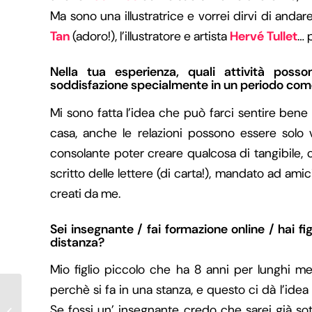
Ma sono una illustratrice e vorrei dirvi di andar
Tan
(adoro!), l’illustratore e artista
Hervé Tullet
… 
Nella tua esperienza, quali attività pos
soddisfazione specialmente in un periodo co
Mi sono fatta l’idea che può farci sentire ben
casa, anche le relazioni possono essere solo v
consolante poter creare qualcosa di tangibile, c
scritto delle lettere (di carta!), mandato ad amic
creati da me.
Sei insegnante / fai formazione online / hai fi
distanza?
Mio figlio piccolo che ha 8 anni per lunghi 
perchè si fa in una stanza, e questo ci dà l’idea
Se fossi un’ insegnante credo che sarei già sott
Le Tinderiadi Capitolo 11